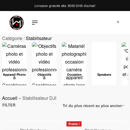
Livraison gratuite dès 3000 DHS d’achat!
0
Catégorie :
Stabilisateur
Appareil Photo
Objectifs
Occasion
Speakers
d
Accueil
»
Stabilisateur DJI
FILTER
Tri du plus récent au plus ancien
Promo !