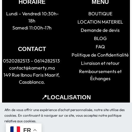
HORAIRE
MENU
Lundi – Vendredi 10:30h-
BOUTIQUE
18h
LOCATION MATERIEL
Samedi 11:00h-17h
Demande de devis
BLOG
FAQ
CONTACT
Politique de Confidentialité
0520282513 – 0614282513
Livraison et retour
contact@kamerty.ma
Remboursements et
149 Rue Ibnou Faris Maarif,
Échanges
Casablanca.
📍LOCALISATION
Afin de vous offrir une expérience d'achat personnalisée, notre site utilise des
cookies. En continuant à naviguer sur ce site, vous acceptez notre politique
relative aux cookies.
FR