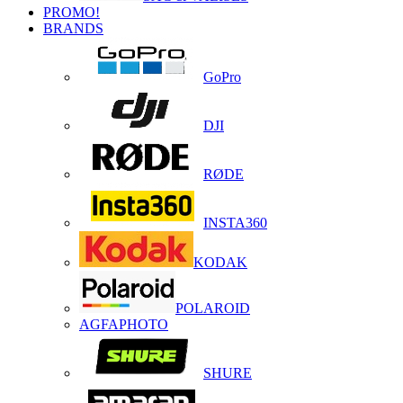
PROMO!
BRANDS
GoPro
DJI
RØDE
INSTA360
KODAK
POLAROID
AGFAPHOTO
SHURE