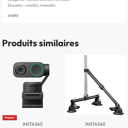
Étiquettes :
insta360
,
Instax360
SHARE
Produits similaires
Promo !
INSTA360
INSTA360