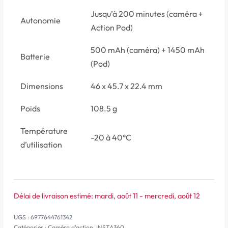
Jusqu’à 200 minutes (caméra +
Autonomie
Action Pod)
500 mAh (caméra) + 1450 mAh
Batterie
(Pod)
Dimensions
46 x 45.7 x 22.4 mm
Poids
108.5 g
Température
-20 à 40°C
d’utilisation
Délai de livraison estimé:
mardi, août 11 - mercredi, août 12
6977644761342
Catégories :
Caméra d'action
,
INSTA360