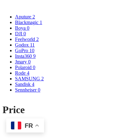
Aputure
2
Blackmagic
1
Boya
0
DJI
0
Feelworld
2
Godox
11
GoPro
10
Insta360
9
Jmary
0
Polaroid
0
Rode
4
SAMSUNG
2
Sandisk
4
Sennheiser
0
Price
FR