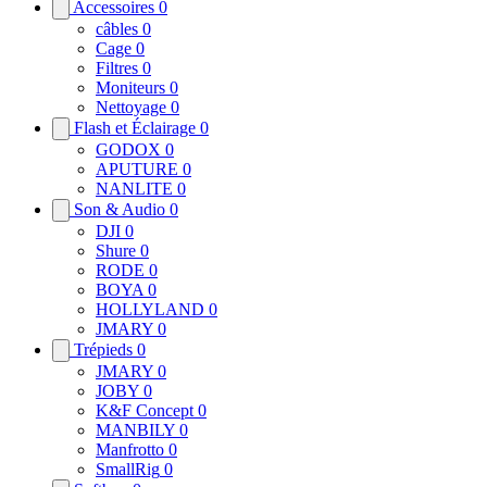
Accessoires
0
câbles
0
Cage
0
Filtres
0
Moniteurs
0
Nettoyage
0
Flash et Éclairage
0
GODOX
0
APUTURE
0
NANLITE
0
Son & Audio
0
DJI
0
Shure
0
RODE
0
BOYA
0
HOLLYLAND
0
JMARY
0
Trépieds
0
JMARY
0
JOBY
0
K&F Concept
0
MANBILY
0
Manfrotto
0
SmallRig
0