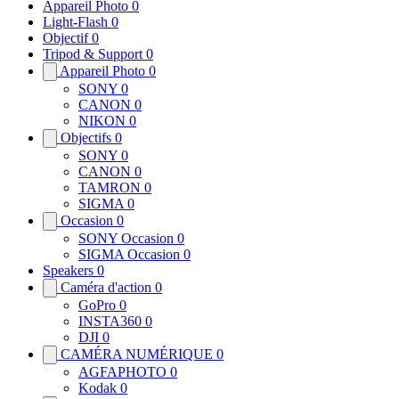
Appareil Photo
0
Light-Flash
0
Objectif
0
Tripod & Support
0
Appareil Photo
0
SONY
0
CANON
0
NIKON
0
Objectifs
0
SONY
0
CANON
0
TAMRON
0
SIGMA
0
Occasion
0
SONY Occasion
0
SIGMA Occasion
0
Speakers
0
Caméra d'action
0
GoPro
0
INSTA360
0
DJI
0
CAMÉRA NUMÉRIQUE
0
AGFAPHOTO
0
Kodak
0