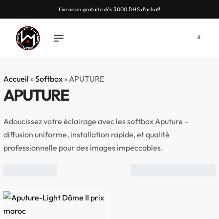
Livraison gratuite dès 3000 DHS d’achat!
0
Accueil
»
Softbox
»
APUTURE
APUTURE
Adoucissez votre éclairage avec les softbox Aputure –
diffusion uniforme, installation rapide, et qualité
professionnelle pour des images impeccables.
Tri du plus récent au
plus ancien
FILTER