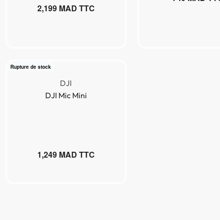
2,199
MAD TTC
BEST SELLER!
Rupture de stock
Lire la suite
DJI
DJI Mic Mini
Ajouter au panier
1,249
MAD TTC