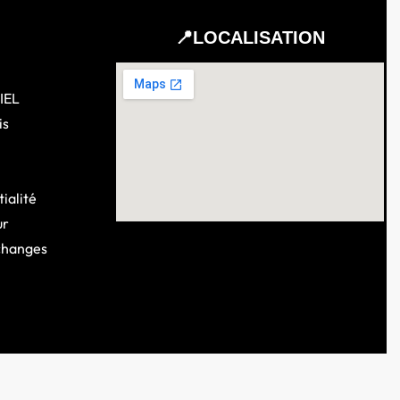
📍LOCALISATION
IEL
is
ialité
ur
changes