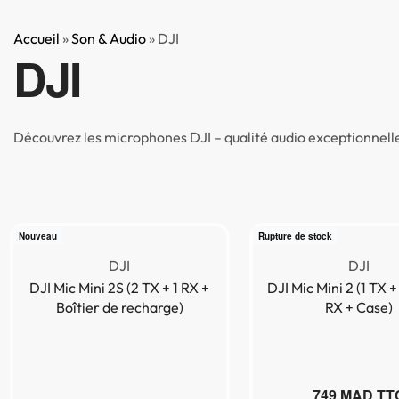
Accueil
»
Son & Audio
»
DJI
DJI
Accueil
BO
Découvrez les microphones DJI – qualité audio exceptionnelle
NEW!!
Nouveau
NEW IN STOCK!
Rupture de stock
DJI
DJI
DJI Mic Mini 2S (2 TX + 1 RX +
DJI Mic Mini 2 (1 TX +
Boîtier de recharge)
RX + Case)
749
MAD TT