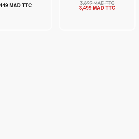
3,899
MAD TTC
,449
MAD TTC
3,499
MAD TTC
outer au panier
Ajouter au panier