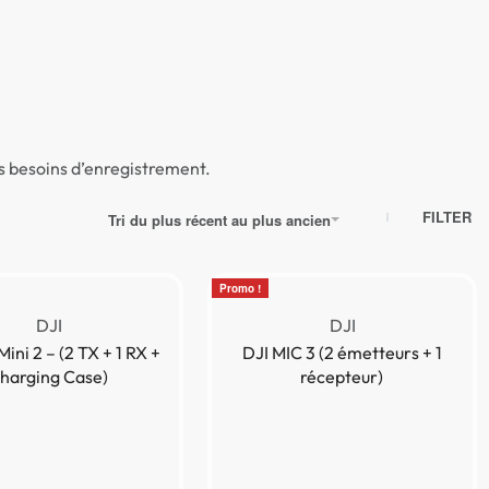
& STUDIO
0
s besoins d’enregistrement.
FILTER
Tri du plus récent au plus ancien
Promo !
DJI
DJI
Mini 2 – (2 TX + 1 RX +
DJI MIC 3 (2 émetteurs + 1
harging Case)
récepteur)