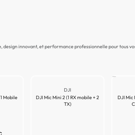
Livraison gratuite dès 3000 DHS d’achat!
UTIQUE
PROMO!
BRANDS
KAMERTY
LOCATION 
, design innovant, et performance professionnelle pour tous vo
DJI
 1 Mobile
DJI Mic Mini 2 (1 RX mobile + 2
DJI Mic 
TX)
C
C