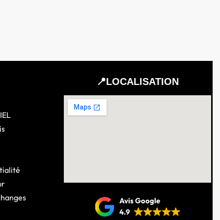
📍LOCALISATION
IEL
is
ialité
ur
changes
Avis Google
4.9