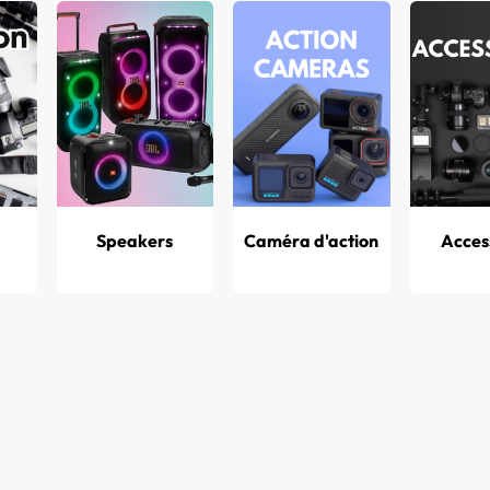
Livraison gratuite dès 3000 DHS d’achat!
OUTIQUE
PROMO!
BRANDS
KAMERTY
LOCATION 
Speakers
Caméra d'action
Acces