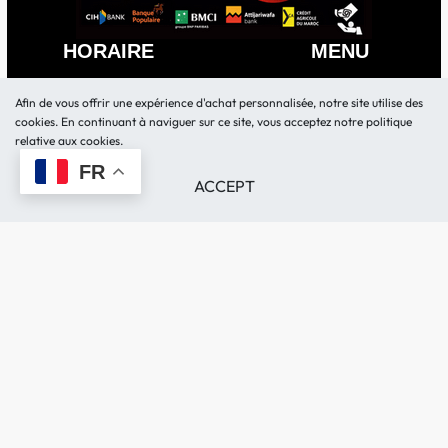
HORAIRE
MENU
Lundi – Vendredi 10:30h-
BOUTIQUE
Afin de vous offrir une expérience d'achat personnalisée, notre site utilise des
18h
LOCATION MATERIEL
cookies. En continuant à naviguer sur ce site, vous acceptez notre politique
Samedi 11:00h-17h
relative aux cookies.
Demande de devis
FR
BLOG
ACCEPT
FAQ
CONTACT
Politique de Confidentialité
0520282513 – 0614282513
Livraison et retour
contact@kamerty.ma
Remboursements et
149 Rue Ibnou Faris Maarif,
Échanges
Casablanca.
📍LOCALISATION