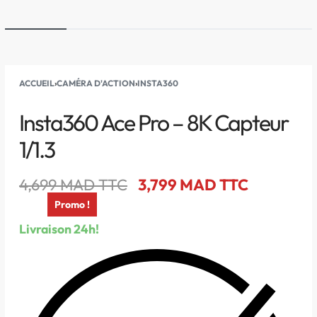
ACCUEIL
›
CAMÉRA D'ACTION
›
INSTA360
Insta360 Ace Pro – 8K Capteur
1/1.3
4,699
MAD TTC
3,799
MAD TTC
Promo !
Livraison 24h!