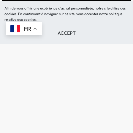
Afin de vous offrir une expérience d'achat personnalisée, notre site utilise des
Lundi – Vendredi 10:30h-
BOUTIQUE
cookies. En continuant à naviguer sur ce site, vous acceptez notre politique
18h
LOCATION MATERIEL
relative aux cookies.
Samedi 11:00h-17h
Demande de devis
FR
ACCEPT
BLOG
FAQ
CONTACT
Politique de Confidentialité
0520282513 – 0614282513
Livraison et retour
contact@kamerty.ma
Remboursements et
149 Rue Ibnou Faris Maarif,
Échanges
Casablanca.
📍LOCALISATION
© Kamerty.ma 2026. Tous droits réservés.