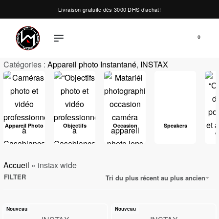
Livraison gratuite dès 3000 DHS d’achat!
0
Catégories :
Appareil photo Instantané
,
INSTAX
Appareil Photo
Objectifs
Occasion
Speakers
d
Accueil
»
instax wide
FILTER
Tri du plus récent au plus ancien
Nouveau
Nouveau