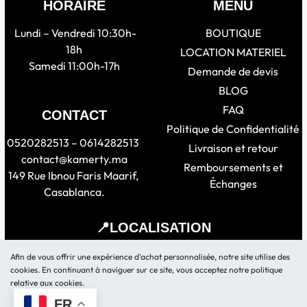
HORAIRE
MENU
Lundi – Vendredi 10:30h-
BOUTIQUE
18h
LOCATION MATERIEL
Samedi 11:00h-17h
Demande de devis
BLOG
FAQ
CONTACT
Politique de Confidentialité
0520282513 – 0614282513
Livraison et retour
contact@kamerty.ma
Remboursements et
149 Rue Ibnou Faris Maarif,
Échanges
Casablanca.
📍LOCALISATION
Afin de vous offrir une expérience d'achat personnalisée, notre site utilise des
cookies. En continuant à naviguer sur ce site, vous acceptez notre politique
relative aux cookies.
FR