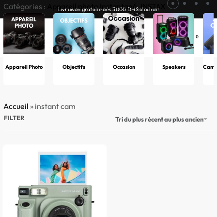
Catégories :
Appareil photo Instantané
,
INSTAX
Livraison gratuite dès 3000 DHS d’achat!
0
Appareil Photo
Objectifs
Occasion
Speakers
Camér
Accueil
»
instant cam
FILTER
Tri du plus récent au plus ancien