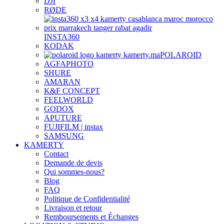
DJI
RØDE
INSTA360
KODAK
POLAROID
AGFAPHOTO
SHURE
AMARAN
K&F CONCEPT
FEELWORLD
GODOX
APUTURE
FUJIFILM | instax
SAMSUNG
KAMERTY
Contact
Demande de devis
Qui sommes-nous?
Blog
FAQ
Politique de Confidentialité
Livraison et retour
Remboursements et Échanges