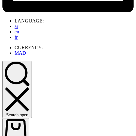
LANGUAGE:
ar
en
fr
CURRENCY:
MAD
Search open