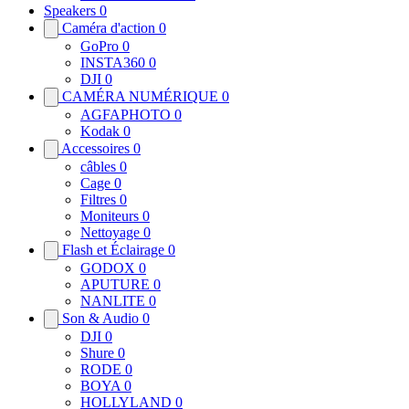
Speakers
0
Caméra d'action
0
GoPro
0
INSTA360
0
DJI
0
CAMÉRA NUMÉRIQUE
0
AGFAPHOTO
0
Kodak
0
Accessoires
0
câbles
0
Cage
0
Filtres
0
Moniteurs
0
Nettoyage
0
Flash et Éclairage
0
GODOX
0
APUTURE
0
NANLITE
0
Son & Audio
0
DJI
0
Shure
0
RODE
0
BOYA
0
HOLLYLAND
0