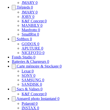
JMARY
0
Trépieds
0
JMARY
0
JOBY
0
K&F Concept
0
MANBILY
0
Manfrotto
0
SmallRig
0
Softbox
0
GODOX
0
APUTURE
0
NICEFOTO
0
Fonds Studio
0
Batteries & Chargeurs
0
Carte mémoire & Stockage
0
Lexar
0
SONY
0
SAMSUNG
0
SANDISK
0
Sacs & Valises
0
K&F Concept
0
Appareil photo Instantané
0
Polaroid
0
INSTAX
0