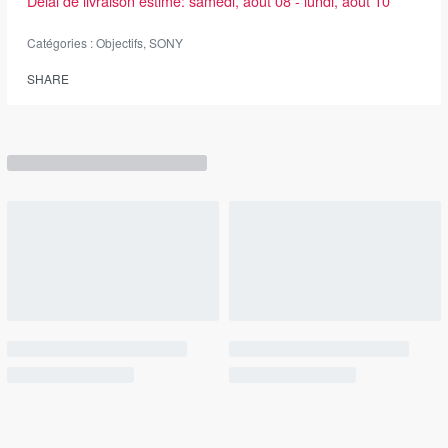
Délai de livraison estimé:
samedi, août 08 - lundi, août 10
Catégories :
Objectifs
,
SONY
SHARE