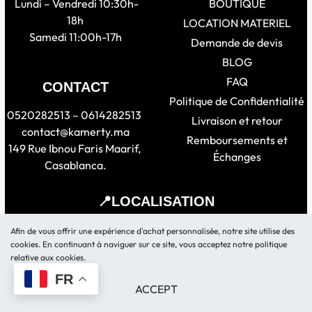
Lundi – Vendredi 10:30h-
BOUTIQUE
18h
LOCATION MATERIEL
Samedi 11:00h-17h
Demande de devis
BLOG
FAQ
CONTACT
Politique de Confidentialité
0520282513 – 0614282513
Livraison et retour
contact@kamerty.ma
Remboursements et
149 Rue Ibnou Faris Maarif,
Échanges
Casablanca.
📍LOCALISATION
Afin de vous offrir une expérience d'achat personnalisée, notre site utilise des
cookies. En continuant à naviguer sur ce site, vous acceptez notre politique
relative aux cookies.
FR
© Kamerty.ma 2026. Tous droits réservés.
ACCEPT