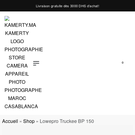
Livraison gratuite dès 3000 DHS d’achat!
0
Accueil
»
Shop
»
Lowepro Truckee BP 150