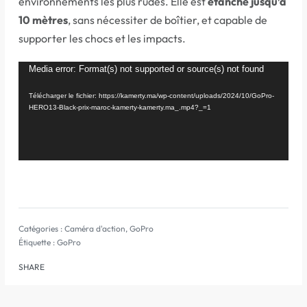
environnements les plus rudes. Elle est
étanche jusqu’à
10 mètres
, sans nécessiter de boîtier, et capable de
supporter les chocs et les impacts.
Lecteur
Media error: Format(s) not supported or source(s) not found
vidéo
Télécharger le fichier: https://kamerty.ma/wp-content/uploads/2024/10/GoPro-
HERO13-Black-prix-maroc-kamerty-kamerty.ma_.mp4?_=1
Catégories :
Caméra d'action
,
GoPro
Étiquette :
GoPro
SHARE