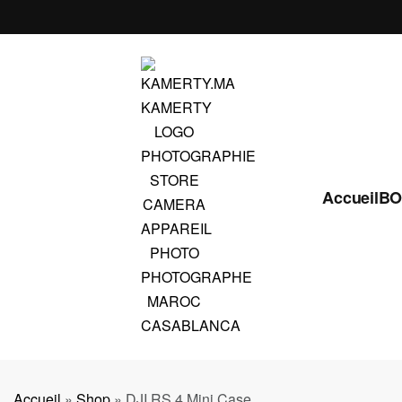
Accueil
BO
Accueil
»
Shop
»
DJI RS 4 Mini Case