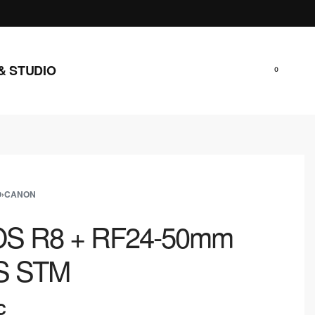
& STUDIO
0
O
›
CANON
OS R8 + RF24-50mm
IS STM
C