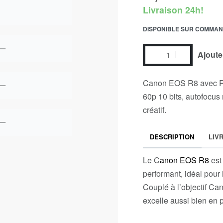
Livraison 24h!
DISPONIBLE SUR COMMA
Ajoute
Canon EOS R8 avec RF
60p 10 bits, autofocus 
créatif.
DESCRIPTION
LIV
Le C
anon EOS R8
est 
performant, idéal pour
Couplé à l’objectif Ca
excelle aussi bien en 