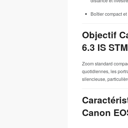
distance et livest
Boîtier compact et
Objectif 
6.3 IS ST
Zoom standard compact 
quotidiennes, les portr
silencieuse, particuliè
Caractéris
Canon EO