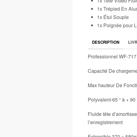
1x Tête Vidéo Flu
1x Trépied En Al
1x Étui Souple
1x Poignée pour L
DESCRIPTION
LIV
Professionnel WF-717 
Capacité De chargeme
Max hauteur De Fonc
Polyvalent-65 ° à + 90 
Fluide tête d’amortisse
l’enregistrement
Extensible 370 ~ 580m