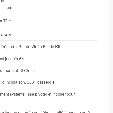
ide
uminium
a Tête
RAISON
Trépied + Rotule Vidéo Fluide Kit
nt jusqu’à 6kg
tionnement 1330mm
° d’inclinaison, 360 ° casserole
ment système lisse pivoter et incliner pour
m longue poignée peut être installé à gauche ou à