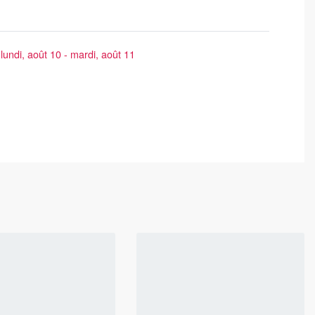
lundi, août 10 - mardi, août 11
📍LOCALISATION
IEL
is