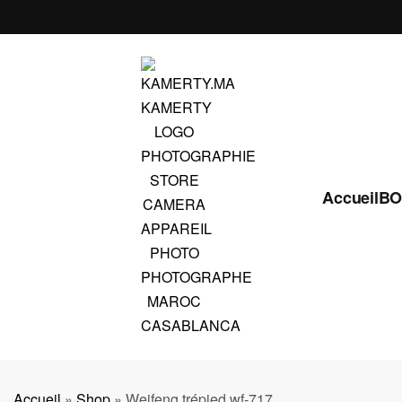
Accueil
BO
Accueil
»
Shop
»
Weifeng trépied wf-717