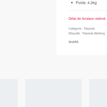
Poids: 4.2kg
Délai de livraison estimé:
Catégorie :
Trépieds
Étiquette :
Trépieds Weifeng
SHARE
Menu
redi 10:30h-18h
BOUTIQUE
0h-17h
LOCATION MATER
Demande de dev
BLOG
FAQ