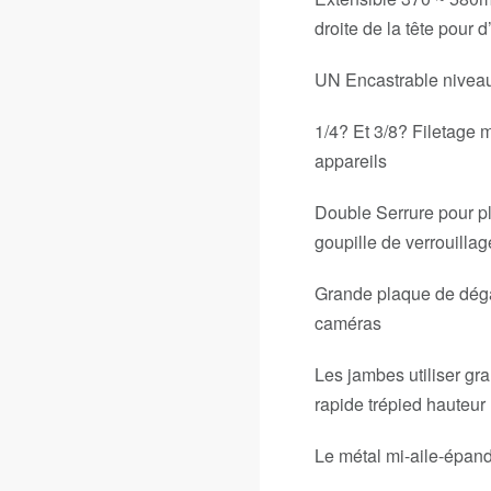
droite de la tête pour 
UN Encastrable niveau 
1/4? Et 3/8? Filetage m
appareils
Double Serrure pour p
goupille de verrouill
Grande plaque de déga
caméras
Les jambes utiliser g
rapide trépied hauteur 
Le métal mi-aile-épande