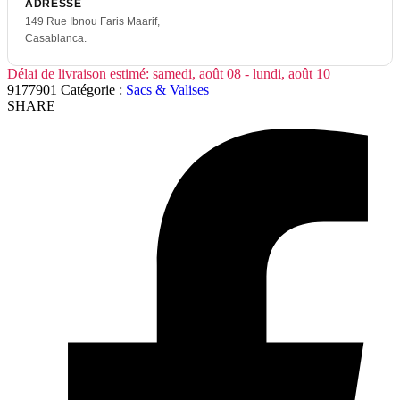
ADRESSE
149 Rue Ibnou Faris Maarif,
Casablanca.
Délai de livraison estimé:
samedi, août 08 - lundi, août 10
9177901
Catégorie :
Sacs & Valises
SHARE