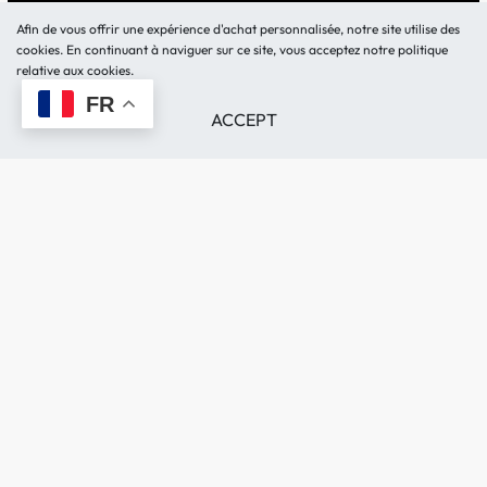
Lundi – Vendredi 10:30h-
BOUTIQUE
Afin de vous offrir une expérience d'achat personnalisée, notre site utilise des
18h
LOCATION MATERIEL
cookies. En continuant à naviguer sur ce site, vous acceptez notre politique
Samedi 11:00h-17h
relative aux cookies.
Demande de devis
FR
BLOG
ACCEPT
FAQ
CONTACT
Politique de Confidentialité
0520282513 – 0614282513
Livraison et retour
contact@kamerty.ma
Remboursements et
149 Rue Ibnou Faris Maarif,
Échanges
Casablanca.
📍LOCALISATION
© Kamerty.ma 2026. Tous droits réservés.