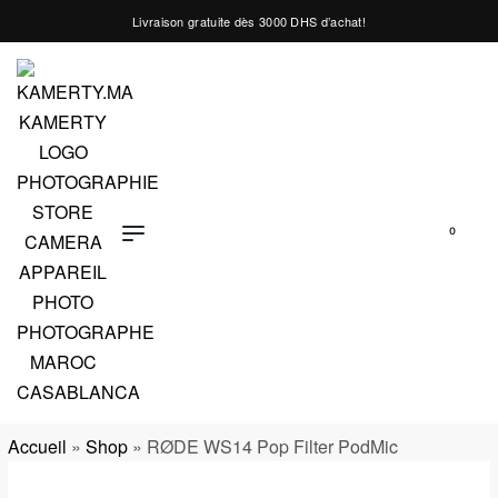
Livraison gratuite dès 3000 DHS d’achat!
0
Accueil
»
Shop
»
RØDE WS14 Pop Filter PodMic