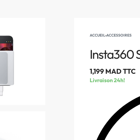
Livraison gratuite dès 3000 DHS d’achat!
OUTIQUE
PROMO!
BRANDS
KAMERTY
LOCATION 
ACCUEIL
›
ACCESSOIRES
Insta360 
1,199
MAD TTC
Livraison 24h!