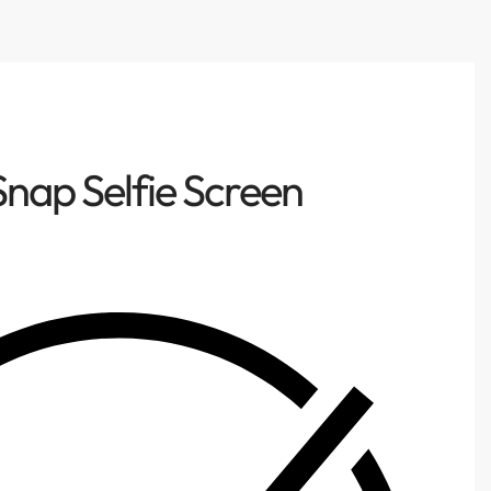
& STUDIO
0
Snap Selfie Screen