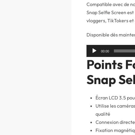
Compatible avec de n
Snap Selfie Screen est 
vloggers, TikTokers et
Disponible dès mainte
Lecteur
00:00
audio
Points F
Snap Sel
Écran LCD 3.5 pou
Utilise les caméra
qualité
Connexion direct
Fixation magnéti