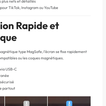
s plus nets et détaillés
 pour TikTok, Instagram ou YouTube
tion Rapide et
ique
agnétique type MagSafe, l’écran se fixe rapidement
ompatibles ou les coques magnétiques.
 via USB-C
ntanée
 sécurisé
le partout