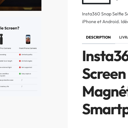
Insta360 Snap Selfie S
iPhone et Android. Idéa
DESCRIPTION
LIVR
Insta36
Screen 
Magnét
Smart