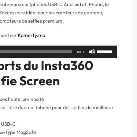
ombreux smartphones USB-C Android et iPhone, le
l’accessoire idéal pour les créateurs de contenu,
 amateurs de selfies premium.
nant sur
Kamerty.ma
Utilisez
00:00
les
orts du Insta360
flèches
haut/bas
fie Screen
pour
augmenter
ces haute luminosité
ou
s arrière du smartphone pour des selfies de meilleure
diminuer
le
e USB-C
volume.
que type MagSafe