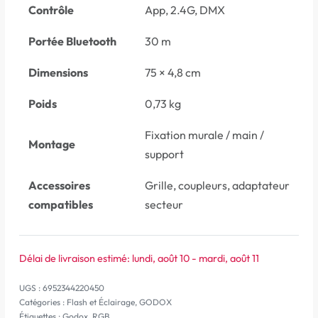
Contrôle
App, 2.4G, DMX
Portée Bluetooth
30 m
Dimensions
75 × 4,8 cm
Poids
0,73 kg
Fixation murale / main /
Montage
support
Accessoires
Grille, coupleurs, adaptateur
compatibles
secteur
Délai de livraison estimé:
lundi, août 10 - mardi, août 11
6952344220450
Catégories :
Flash et Éclairage
,
GODOX
Étiquettes :
Godox
,
RGB