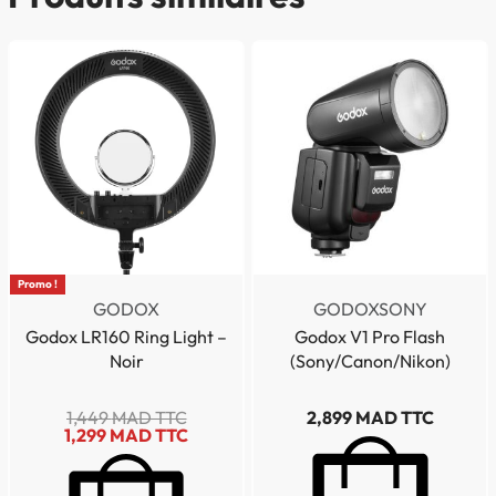
Promo !
GODOX
GODOX
SONY
Godox LR160 Ring Light –
Godox V1 Pro Flash
Noir
(Sony/Canon/Nikon)
1,449
MAD TTC
2,899
MAD TTC
1,299
MAD TTC