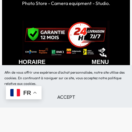
Photo Store - Camera equipment - Studio.
HORAIRE
MENU
Afin de vous offrir une expérience d'achat personnalisée, notre site utilise des
Lundi – Vendredi 10:30h-
BOUTIQUE
cookies. En continuant à naviguer sur ce site, vous acceptez notre politique
18h
LOCATION MATERIEL
relative aux cookies.
Samedi 11:00h-17h
Demande de devis
FR
ACCEPT
BLOG
FAQ
CONTACT
Politique de Confidentialité
0520282513 – 0614282513
Livraison et retour
contact@kamerty.ma
Remboursements et