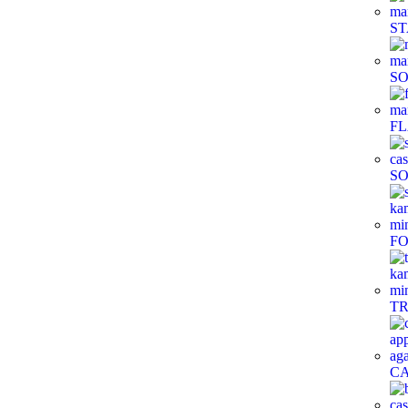
ST
S
FL
S
FO
TR
CA