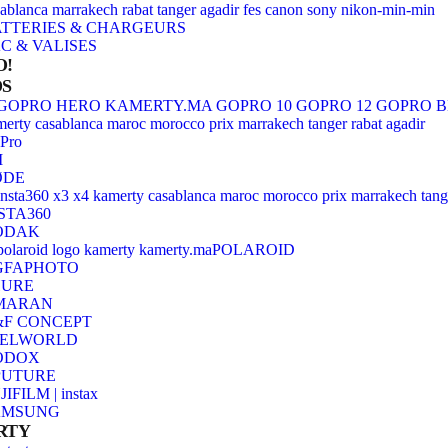
TTERIES & CHARGEURS
C & VALISES
O!
S
Pro
I
ØDE
STA360
ODAK
POLAROID
GFAPHOTO
HURE
MARAN
F CONCEPT
EELWORLD
ODOX
PUTURE
JIFILM | instax
AMSUNG
RTY