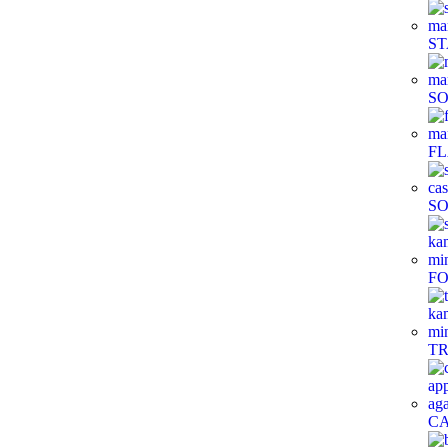
ST
S
FL
S
FO
TR
CA