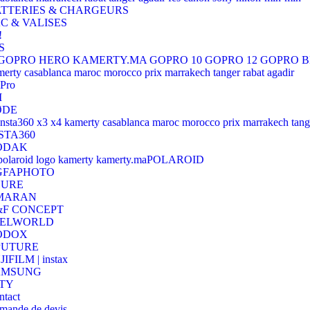
TTERIES & CHARGEURS
C & VALISES
!
S
Pro
I
ØDE
STA360
ODAK
POLAROID
GFAPHOTO
HURE
MARAN
F CONCEPT
EELWORLD
ODOX
PUTURE
JIFILM | instax
AMSUNG
TY
ntact
mande de devis