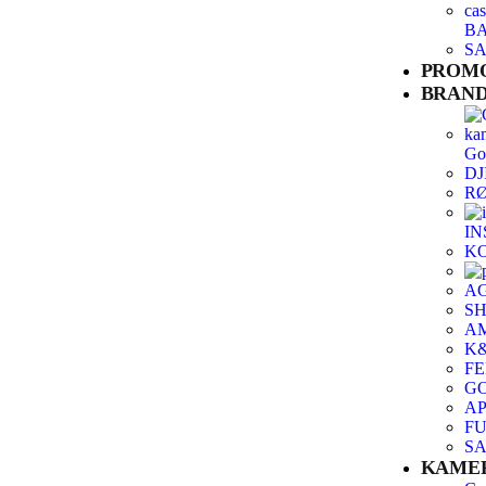
BA
SA
PROM
BRAND
Go
DJ
R
IN
K
A
S
A
K&
F
G
A
FU
S
KAME