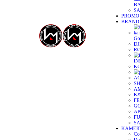
BA
SA
PROMO
BRAND
Go
DJ
R
IN
K
A
S
A
K&
F
G
A
FU
S
KAMER
Co
De