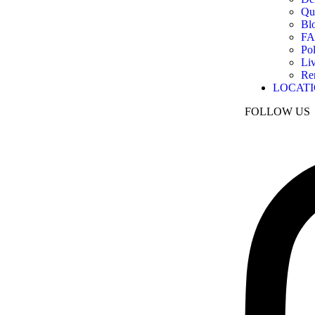
Qu
Bl
F
Pol
Liv
Re
LOCATI
FOLLOW US