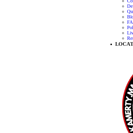
Co
De
Qu
Bl
F
Pol
Liv
Re
LOCAT